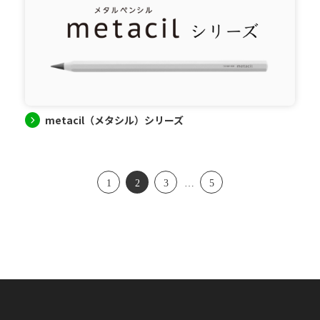
metacil（メタシル）シリーズ
1
2
3
…
5