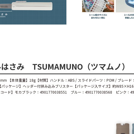
はさみ TSUMAMUNO（ツマムノ）
7mm 【本体重量】18g【材質】ハンドル：ABS / スライドパーツ：POM / ブレ
【パッケージ】ヘッダー付挟み込みブリスター【パッケージ入サイズ】約W85×H165
ード】モカブラック：4901770038551 ブルー：4901770038568 ピンク：49