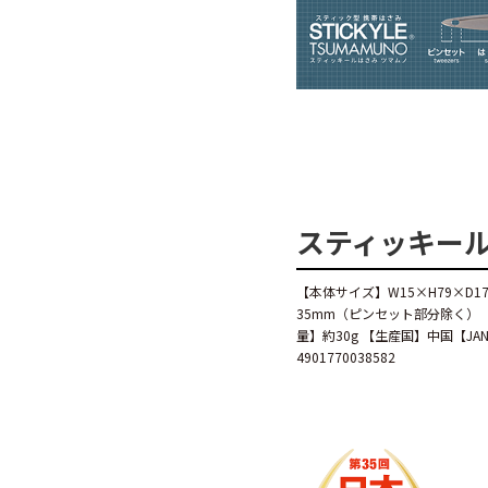
スティッキール
【本体サイズ】W15×H79×D1
35mm（ピンセット部分除く）
量】約30g 【生産国】中国【JANコ
4901770038582