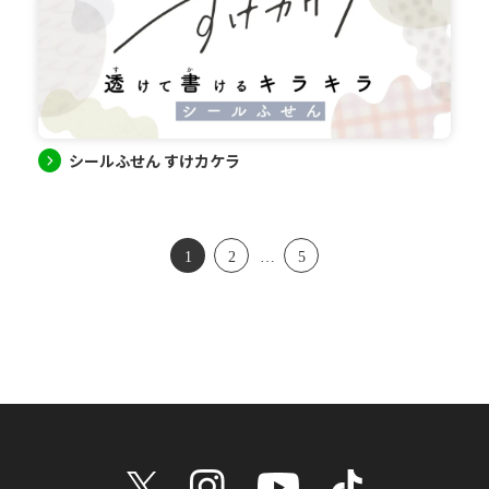
シールふせん すけカケラ
1
2
…
5