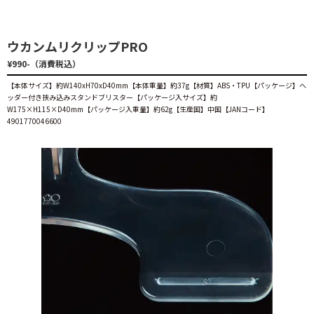
ウカンムリクリップPRO
¥990-（消費税込）
【本体サイズ】約W140xH70xD40mm【本体重量】約37g【材質】ABS・TPU【パッケージ】ヘ
ッダー付き挟み込みスタンドブリスター【パッケージ入サイズ】約
W175×H115×D40mm【パッケージ入重量】約62g【生産国】中国【JANコード】
4901770046600