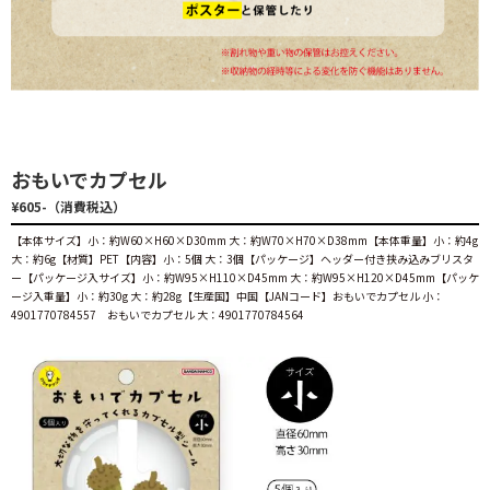
おもいでカプセル
¥605-（消費税込）
【本体サイズ】小：約W60×H60×D30mm 大：約W70×H70×D38mm【本体重量】小：約4g
大：約6g【材質】PET【内容】小：5個 大：3個【パッケージ】ヘッダー付き挟み込みブリスタ
ー【パッケージ入サイズ】小：約W95×H110×D45mm 大：約W95×H120×D45mm【パッケ
ージ入重量】小：約30g 大：約28g【生産国】中国【JANコード】おもいでカプセル 小：
4901770784557 おもいでカプセル 大：4901770784564