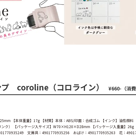
 coroline（コロライン）
¥660-（消
D25mm 【本体重量】17g 【材質】本体：ABS/印面：合成ゴム 【インク】油性顔
ク） 【パッケージ入サイズ】W70×H120×D28mm 【パッケージ入重量】26g
01770935249 文房具：4901770935256 おばけ：4901770935263 花：490