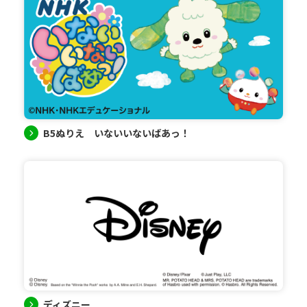
B5ぬりえ いないいないばあっ！
ディズニー