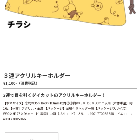
３連アクリルキーホルダー
¥1,100-（消費税込）
3連で目を引くダイカットのアクリルキーホルダー！
【本体サイズ】①約W35×H40×D3mm以内 ②③約W45×H50×D3mm以内【本体重量】約
16g 【材質】アクリル・金属 【パッケージ】台紙付きヘッダー袋【パッケージ入サイズ】
W90×H175×D4mm 【生産国】中国【JANコード】ブルー：4901770058658 イエロー：
4901770058665