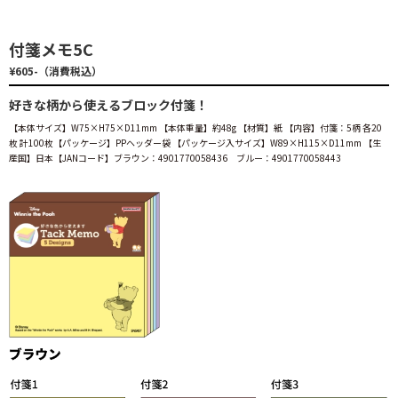
付箋メモ5C
¥605-（消費税込）
好きな柄から使えるブロック付箋！
【本体サイズ】W75×H75×D11mm 【本体重量】約48g 【材質】紙 【内容】付箋：5柄 各20
枚 計100枚【パッケージ】PPヘッダー袋 【パッケージ入サイズ】W89×H115×D11mm 【生
産国】日本【JANコード】ブラウン：4901770058436 ブルー：4901770058443