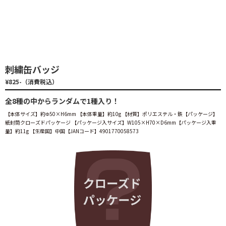
刺繍缶バッジ
¥825-（消費税込）
全8種の中からランダムで1種入り！
【本体サイズ】約Φ50×H6mm 【本体重量】約10g 【材質】ポリエステル・鉄【パッケージ】
紙封筒クローズドパッケージ 【パッケージ入サイズ】W105×H70×D6mm【パッケージ入重
量】約11g 【生産国】中国【JANコード】4901770058573