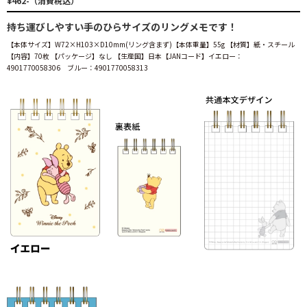
¥462-（消費税込）
持ち運びしやすい手のひらサイズのリングメモです！
【本体サイズ】W72×H103×D10mm(リング含まず)【本体重量】55g 【材質】紙・スチール
【内容】70枚 【パッケージ】なし 【生産国】日本【JANコード】イエロー：
4901770058306 ブルー：4901770058313