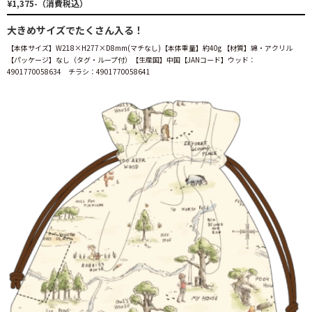
¥1,375-（消費税込）
大きめサイズでたくさん入る！
【本体サイズ】W218×H277×D8mm(マチなし)【本体重量】約40g 【材質】綿・アクリル
【パッケージ】なし（タグ・ループ付）【生産国】中国【JANコード】ウッド：
4901770058634 チラシ：4901770058641