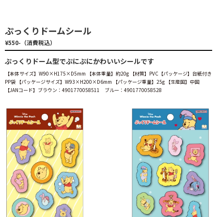
ぷっくりドームシール
¥550-（消費税込）
ぷっくりドーム型でぷにぷにかわいいシールです
【本体サイズ】W90×H175×D5mm 【本体重量】約20g 【材質】PVC【パッケージ】台紙付き
PP袋 【パッケージサイズ】W93×H200×D6mm 【パッケージ重量】25g 【生産国】中国
【JANコード】ブラウン：4901770058511 ブルー：4901770058528