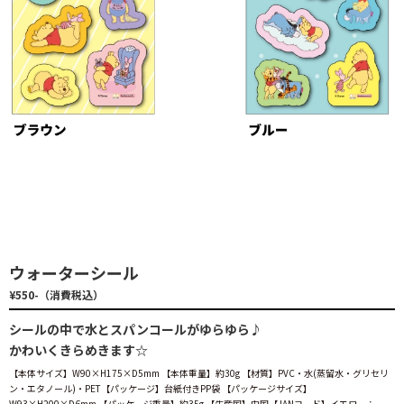
ウォーターシール
¥550-（消費税込）
シールの中で水とスパンコールがゆらゆら♪
かわいくきらめきます☆
【本体サイズ】W90×H175×D5mm 【本体重量】約30g 【材質】PVC・水(蒸留水・グリセリ
ン・エタノール)・PET【パッケージ】台紙付きPP袋 【パッケージサイズ】
W93×H200×D6mm 【パッケージ重量】約35g 【生産国】中国【JANコード】イエロー：