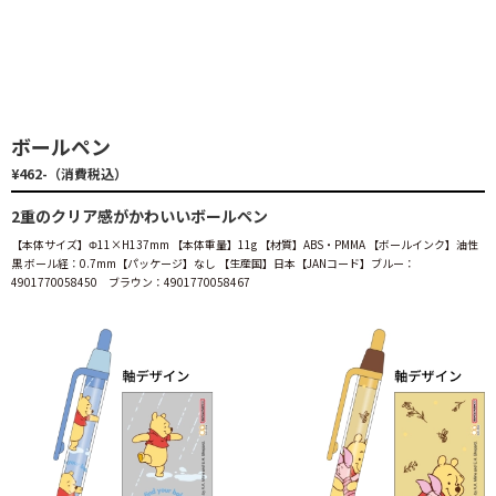
ボールペン
¥462-（消費税込）
2重のクリア感がかわいいボールペン
【本体サイズ】Φ11×H137mm 【本体重量】11g 【材質】ABS・PMMA 【ボールインク】油性
黒 ボール経：0.7mm【パッケージ】なし 【生産国】日本【JANコード】ブルー：
4901770058450 ブラウン：4901770058467