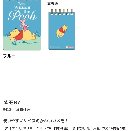
メモB7
¥418-（消費税込）
使いやすいサイズのかわいいメモ！
【本体サイズ】W91×H128×D7mm 【本体重量】80g 【材質】紙 【内容】本文：4柄 各20枚