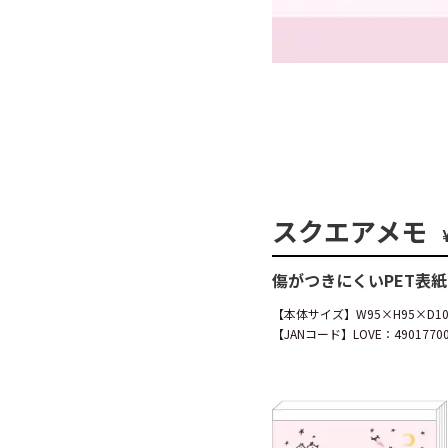
スクエアメモ
傷がつきにくいPET表
【本体サイズ】W95×H95×D
【JANコード】LOVE：490177005