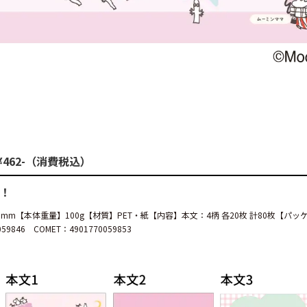
¥462-（消費税込）
紙！
10mm【本体重量】100g【材質】PET・紙【内容】本文：4柄 各20枚 計80枚【
9846 COMET：4901770059853