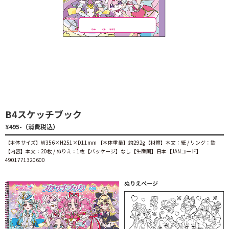
B4スケッチブック
¥495-（消費税込）
【本体サイズ】W356×H251×D11mm 【本体重量】約292g【材質】本文：紙 / リング：鉄
【内容】本文：20枚 / ぬりえ：1枚【パッケージ】なし【生産国】日本【JANコード】
4901771320600