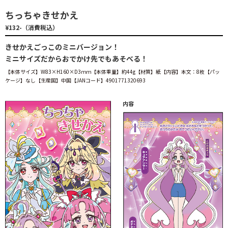
ちっちゃきせかえ
¥132-（消費税込）
きせかえごっこのミニバージョン！
ミニサイズだからおでかけ先でもあそべる！
【本体サイズ】W83×H160×D3ｍｍ【本体重量】約44g【材質】紙【内容】本文：8枚【パッ
ケージ】なし【生産国】中国【JANコード】4901771320693