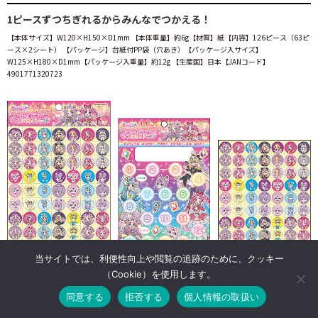
1ピースずつちぎれるからみんなでつかえる！
【本体サイズ】W120×H150×D1mm 【本体重量】約6g【材質】紙【内容】126ピース（63ピ
ース×2シート）
【パッケージ】台紙付PP袋（穴あき）【パッケージ入サイズ】
W125×H180×D1mm【パッケージ入重量】約12g 【生産国】日本【JANコード】
4901771320723
当サイトでは、利便性向上や閲覧の追跡のために、クッキー
（Cookie）を使用します。
同意する
拒否する
個人情報の取扱い