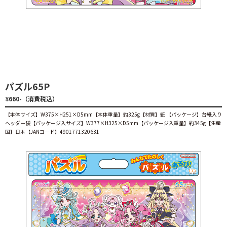
パズル65P
¥660-（消費税込）
【本体サイズ】W375×H251×D5mm【本体重量】約325g【材質】紙 【パッケージ】台紙入り
ヘッダー袋【パッケージ入サイズ】W377×H325×D5mm【パッケージ入重量】約345g【生産
国】日本【JANコード】4901771320631