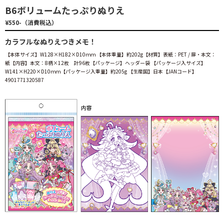
B6ボリュームたっぷりぬりえ
¥550-（消費税込）
カラフルなぬりえつきメモ！
【本体サイズ】W128×H182×D10ｍｍ 【本体重量】約202g【材質】表紙：PET / 扉・本文：
紙【内容】本文：8柄×12枚 計96枚【パッケージ】ヘッダー袋 【パッケージ入サイズ】
W141×H220×D10ｍｍ【パッケージ入重量】約205g 【生産国】日本【JANコード】
4901771320587