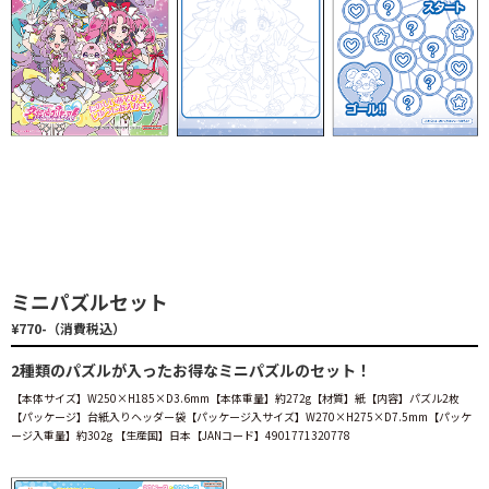
ミニパズルセット
¥770-（消費税込）
2種類のパズルが入ったお得なミニパズルのセット！
【本体サイズ】W250×H185×D3.6mm【本体重量】約272g【材質】紙【内容】パズル2枚
【パッケージ】台紙入りヘッダー袋【パッケージ入サイズ】W270×H275×D7.5mm【パッケ
ージ入重量】約302g 【生産国】日本【JANコード】4901771320778