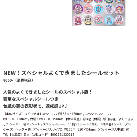
NEW！スペシャルよくできましたシールセット
¥660-（消費税込）
人気のよくできましたシールのスペシャル版！
豪華なスペシャルシールつき
台紙の裏の表彰状で、達成感UP♪
【本体サイズ】よくできましたシール：W135×H170mm / スペシャルシール：
W135×H120mm / 台紙：W145×H190mm 【本体重量】約60g【材質】紙【内容】よくできま
したシール：1柄×5シート / スペシャルシール：1柄×1シート / 台紙：6柄×各1シート【パッ
ケージ】ヘッダー袋【パッケージ入サイズ】W150×H220×D4mm【パッケージ入重量】約
76g【生産国】日本【JANコード】4901771320716