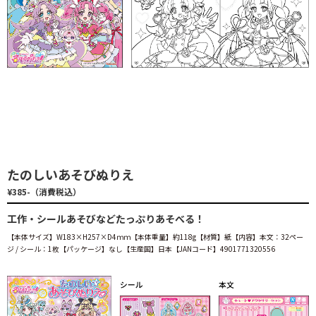
たのしいあそびぬりえ
¥385-（消費税込）
工作・シールあそびなどたっぷりあそべる！
【本体サイズ】W183×H257×D4ｍｍ【本体重量】約118g【材質】紙【内容】本文：32ペー
ジ / シール：1枚【パッケージ】なし【生産国】日本【JANコード】4901771320556