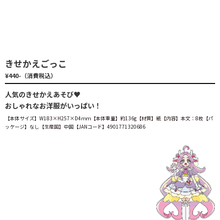
きせかえごっこ
¥440-（消費税込）
人気のきせかえあそび♥
おしゃれなお洋服がいっぱい！
【本体サイズ】W183×H257×D4ｍｍ【本体重量】約136g【材質】紙【内容】本文：8枚【パ
ッケージ】なし【生産国】中国【JANコード】4901771320686