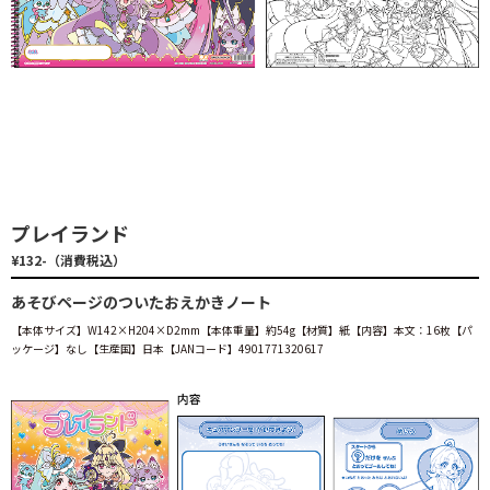
プレイランド
¥132-（消費税込）
あそびページのついたおえかきノート
【本体サイズ】W142×H204×D2mm【本体重量】約54g【材質】紙【内容】本文：16枚【パ
ッケージ】なし【生産国】日本【JANコード】4901771320617