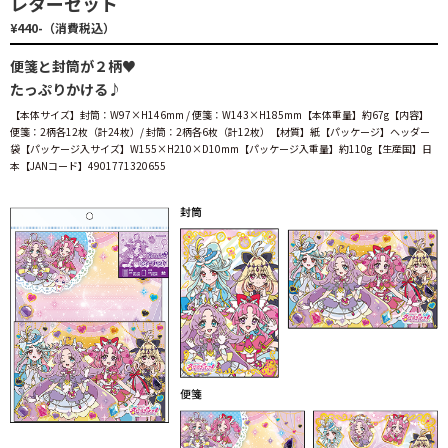
レターセット
¥440-（消費税込）
便箋と封筒が２柄♥
たっぷりかける♪
【本体サイズ】封筒：W97×H146mm / 便箋：W143×H185mm【本体重量】約67g【内容】
便箋：2柄各12枚（計24枚）/
封筒：2柄各6枚（計12枚）【材質】紙【パッケージ】ヘッダー
袋【パッケージ入サイズ】W155×H210×D10mm【パッケージ入重量】約110g【生産国】日
本【JANコード】4901771320655