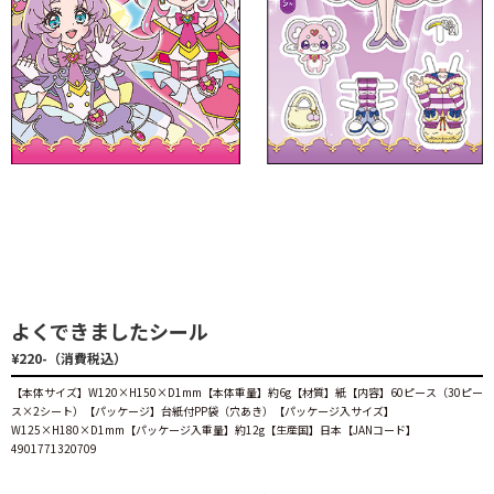
よくできましたシール
¥220-（消費税込）
【本体サイズ】W120×H150×D1mm【本体重量】約6g【材質】紙【内容】60ピース（30ピー
ス×2シート）【パッケージ】台紙付PP袋（穴あき）【パッケージ入サイズ】
W125×H180×D1mm【パッケージ入重量】約12g【生産国】日本【JANコード】
4901771320709