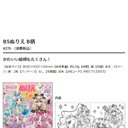
B5ぬりえ B柄
¥275-（消費税込）
かわいい絵柄もたくさん！
【本体サイズ】W183×H257×D4ｍｍ【本体重量】約124g【材質】紙【内容】本文：32ペー
ジ / 扉：2枚【パッケージ】なし【生産国】日本【JANコード】4901771320532