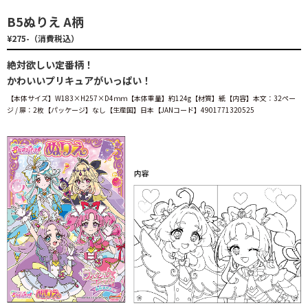
B5ぬりえ A柄
¥275-（消費税込）
絶対欲しい定番柄！
かわいいプリキュアがいっぱい！
【本体サイズ】W183×H257×D4ｍｍ【本体重量】約124g【材質】紙【内容】本文：32ペー
ジ / 扉：2枚【パッケージ】なし【生産国】日本【JANコード】4901771320525