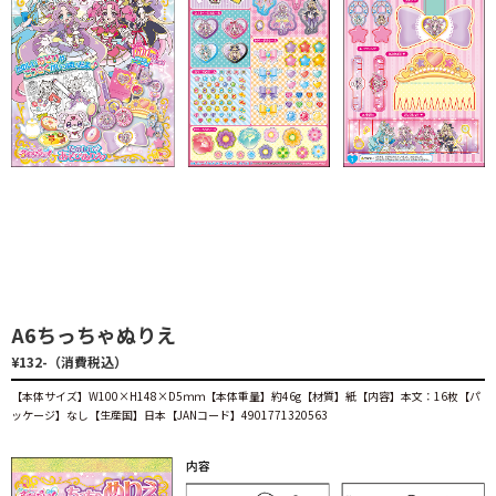
A6ちっちゃぬりえ
¥132-（消費税込）
【本体サイズ】W100×H148×D5ｍｍ【本体重量】約46g【材質】紙【内容】本文：16枚【パ
ッケージ】なし【生産国】日本【JANコード】4901771320563