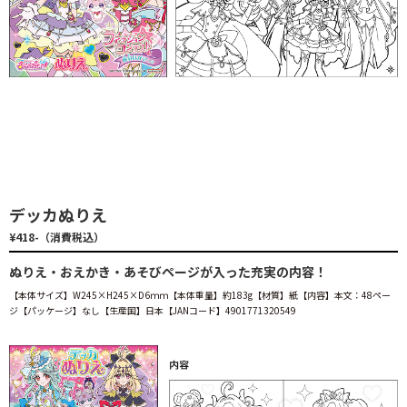
デッカぬりえ
¥418-（消費税込）
ぬりえ・おえかき・あそびページが入った充実の内容！
【本体サイズ】W245×H245×D6ｍｍ【本体重量】約183g【材質】紙【内容】本文：48ペー
ジ【パッケージ】なし【生産国】日本【JANコード】4901771320549