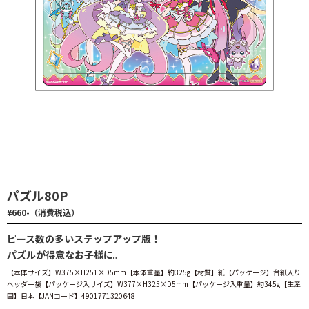
パズル80P
¥660-（消費税込）
ピース数の多いステップアップ版！
パズルが得意なお子様に。
【本体サイズ】W375×H251×D5mm【本体重量】約325g【材質】紙【パッケージ】台紙入り
ヘッダー袋【パッケージ入サイズ】W377×H325×D5mm【パッケージ入重量】約345g【生産
国】日本【JANコード】4901771320648