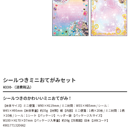
シールつきミニおてがみセット
¥330-（消費税込）
シールつきのかわいいミニおてがみ！
【本体サイズ】ミニ便箋：W90×H119mm / ミニ封筒：W55×H85mm / シール：
W45×H95mm【本体重量】約35g 【材質】紙【内容】ミニ便箋：1柄×20枚 / ミニ封筒：1柄
×10枚 / シール：1シート【パッケージ】ヘッダー袋 【パッケージ入サイズ】
W100×H170×D7mm【パッケージ入重量】約36g【生産国】日本【JANコード】
4901771320662