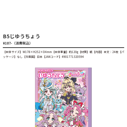
B5じゆうちょう
¥187-（消費税込）
【本体サイズ】W178×H252×D4mm【本体重量】約120g【材質】紙【内容】本文：24枚【パ
ッケージ】なし【生産国】日本【JANコード】4901771320594