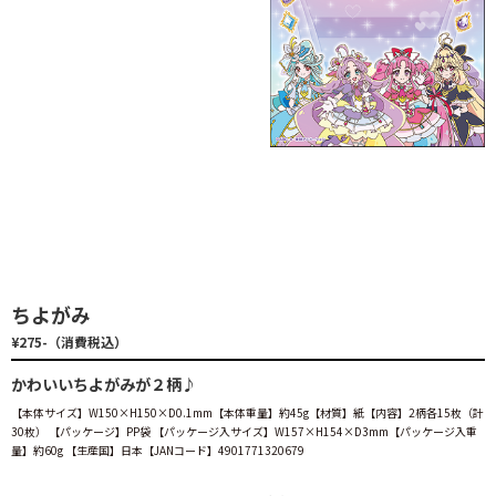
ちよがみ
¥275-（消費税込）
かわいいちよがみが２柄♪
【本体サイズ】W150×H150×D0.1mm【本体重量】約45g【材質】紙【内容】2柄各15枚（計
30枚） 【パッケージ】PP袋 【パッケージ入サイズ】W157×H154×D3mm【パッケージ入重
量】約60g 【生産国】日本【JANコード】4901771320679