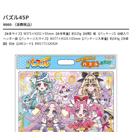
パズル45P
¥660-（消費税込）
【本体サイズ】W375×H251×D5mm【本体重量】約325g【材質】紙 【パッケージ】台紙入り
ヘッダー袋【パッケージ入サイズ】W377×H325×D5mm【パッケージ入重量】約345g【生産
国】日本【JANコード】4901771320624