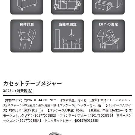
カセットテープメジャー
¥825-（消費税込）
【本体サイズ】約W68×H44×D12mm 【本体重量】約26g 【材質】本体：ABS・ステンレ
ス/メジャー：PVC/金具：亜鉛合金・鉄【パッケージ】ヘッダー付PET箱 【パッケージ入サイ
ズ】約W85×H103×D18mm 【パッケージ入重量】約46g 【生産国】中国【JANコード】エ
モーショナルクリア：4901770038827 ヴィンテージブルー：4901770038834 サマーバケ
ーション：4901770038841 トワイライトシティ：4901770038858