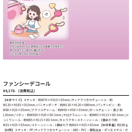
ファンシーデコール
¥4,378-（消費税込）
【本体サイズ】ステッキ：約W70×H310×D5mm /ティアラつきカチューシャ：約
W120×H185×D10mm /バニティポーチ：約W130×H120×D80mm /パッチンピン：約
W60×H25×D5mm /アクリルチャーム：約W50×H50×D3mm /ボールチェーン：長さ 約
130mm /リボン：約W500×H20×D0.5mm /ホログラムシール：約W85×H115×D0.5mm /ぷ
っくりシール：約W85×H115×D0.5mm /キャラクターストーンシール：1個あたり約
W25×H25×D5mm /ストーンシール：1個あたり 約W10×H25×D5mm 【本体重量】約180 g
【材質】ステッキ：PP /ティアラつきカチューシャ：ABS・PVC・亜鉛合金・ポリエステル・ガ