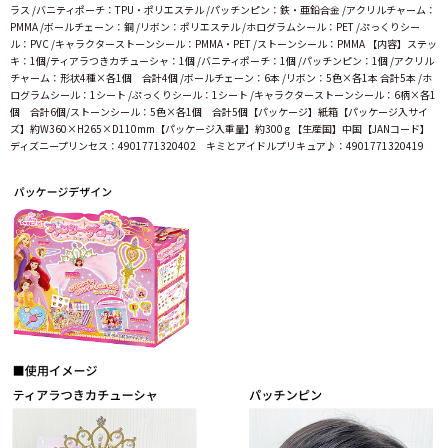
ラス /バニティポーチ：TPU・ポリエステル /パッチンピン：鉄・亜鉛合金 /アクリルチャーム：
PMMA /ボールチェーン：銅 /リボン：ポリエステル /ホログラムシール：PET /ぷっくりシー
ル：PVC /キャラクターストーンシール：PMMA・PET /ストーンシール：PMMA 【内容】ステッ
キ：1個/ティアラつきカチューシャ：1個 /バニティポーチ：1個 /パッチンピン：1個 /アクリル
チャーム：形状4種×各1個 合計4個 /ボールチェーン：6本 /リボン：5色×各1本 合計5本 /ホ
ログラムシール：1シート /ぷっくりシール：1シート /キャラクターストーンシール：6柄×各1
個 合計6個/ストーンシール：5色×各1個 合計5個【パッケージ】紙箱【パッケージ入サイ
ズ】約W360×H265×D110mm【パッケージ入重量】約300 g 【生産国】中国【JANコード】
ディズニープリンセス：4901771320402 キミとアイドルプリキュア♪：4901771320419