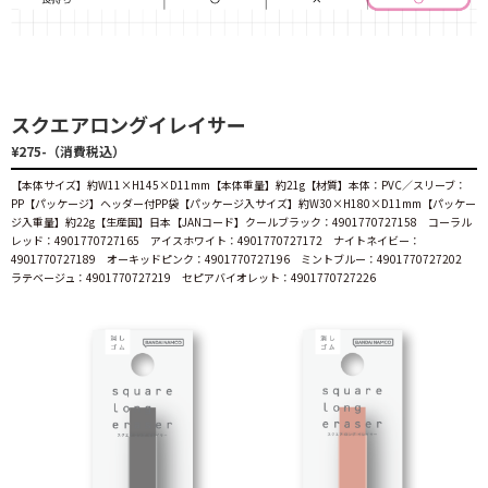
スクエアロングイレイサー
¥275-（消費税込）
【本体サイズ】約W11×H145×D11mm【本体重量】約21g【材質】本体：PVC／スリーブ：
PP【パッケージ】ヘッダー付PP袋【パッケージ入サイズ】約W30×H180×D11mm【パッケー
ジ入重量】約22g【生産国】日本【JANコード】クールブラック：4901770727158 コーラル
レッド：4901770727165 アイスホワイト：4901770727172 ナイトネイビー：
4901770727189 オーキッドピンク：4901770727196 ミントブルー：4901770727202
ラテベージュ：4901770727219 セピアバイオレット：4901770727226