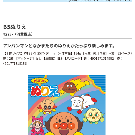
B5ぬりえ
¥275-（消費税込）
アンパンマンとなかまたちのぬりえがたっぷり楽しめます。
【本体サイズ】W183×H257×D4mm 【本体重量】124g 【材質】紙【内容】本文：32ページ /
扉：2枚 【パッケージ】なし 【生産国】日本【JANコード】青 ：4901771314982 橙：
4901771315156