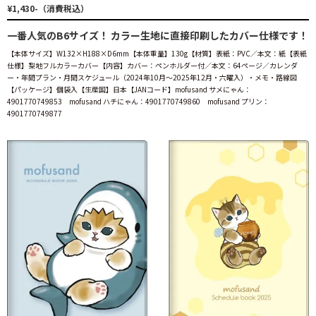
¥1,430-（消費税込）
一番人気のB6サイズ！ カラー生地に直接印刷したカバー仕様です！
【本体サイズ】W132×H188×D6mm【本体重量】130g【材質】表紙：PVC／本文：紙【表紙
仕様】梨地フルカラーカバー【内容】カバー：ペンホルダー付／本文：64ページ／カレンダ
ー・年間プラン・月間スケジュール（2024年10月～2025年12月・六曜入）・メモ・路線図
【パッケージ】個袋入【生産国】日本【JANコード】mofusand サメにゃん：
4901770749853 mofusand ハチにゃん：4901770749860 mofusand プリン：
4901770749877