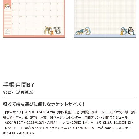
手帳 月間B7
¥825-（消費税込）
軽くて持ち運びに便利なポケットサイズ！
【本体サイズ】W89×H134×D4mm【本体重量】55g【材質】表紙：PVC・紙／本文：紙 【表
紙仕様】パール紙【内容】本文：64ページ／カレンダー・年間プラン・月間スケジュール
（2024年10月～2025年12月・六曜入）・メモ・路線図【パッケージ】個袋入【生産国】日本
【JANコード】mofusand ジンベイザメにゃん：4901770760339 mofusand シフォンケー
キ：4901770760346