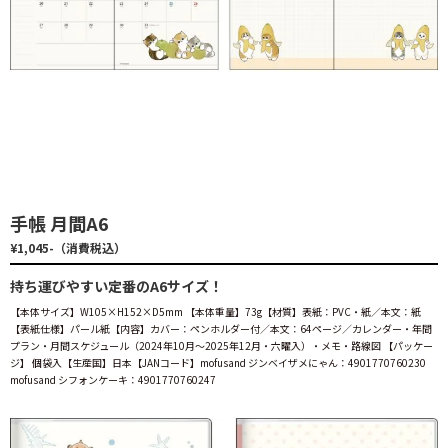
手帳 月間A6
¥1,045-（消費税込）
持ち運びやすい定番のA6サイズ！
【本体サイズ】W105×H152×D5mm 【本体重量】73g【材質】表紙：PVC・紙／本文：紙
【表紙仕様】パール紙【内容】カバー：ペンホルダー付／本文：64ページ／カレンダー・年間
プラン・月間スケジュール（2024年10月～2025年12月・六曜入）・メモ・路線図 【パッケー
ジ】 個袋入【生産国】日本【JANコード】mofusand ジンベイザメにゃん：4901770760230
mofusand シフォンケーキ：4901770760247