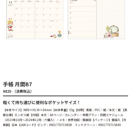
手帳 月間B7
¥825-（消費税込）
軽くて持ち運びに便利なポケットサイズ！
【本体サイズ】W89×H134×D4mm【本体重量】55g【材質】表紙：PVC・紙／本文：紙 【表
紙仕様】エンボス紙【内容】本文：64ページ／カレンダー・年間プラン・月間スケジュール
（2023年10月～2024年12月・六曜入）・メモ・世界地図・路線図【パッケージ】個袋入【生
産国】日本【JANコード】ピンク：4901770715858 ミントグリーン：4901770715865