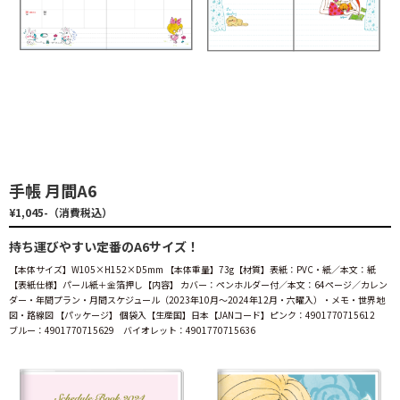
手帳 月間A6
¥1,045-（消費税込）
持ち運びやすい定番のA6サイズ！
【本体サイズ】W105×H152×D5mm 【本体重量】73g【材質】表紙：PVC・紙／本文：紙
【表紙仕様】パール紙＋金箔押し【内容】 カバー：ペンホルダー付／本文：64ページ／カレン
ダー・年間プラン・月間スケジュール（2023年10月～2024年12月・六曜入）・メモ・世界地
図・路線図 【パッケージ】 個袋入【生産国】日本【JANコード】ピンク：4901770715612
ブルー：4901770715629 バイオレット：4901770715636