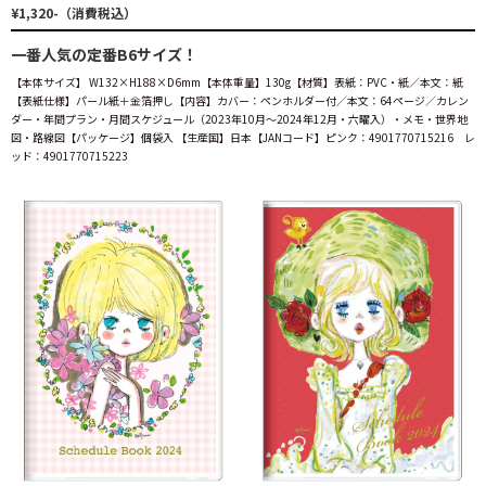
¥1,320-（消費税込）
一番人気の定番B6サイズ！
【本体サイズ】 W132×H188×D6mm【本体重量】130g【材質】表紙：PVC・紙／本文：紙
【表紙仕様】パール紙＋金箔押し【内容】カバー：ペンホルダー付／本文：64ページ／カレン
ダー・年間プラン・月間スケジュール（2023年10月～2024年12月・六曜入）・メモ・世界地
図・路線図【パッケージ】個袋入 【生産国】日本【JANコード】ピンク：4901770715216 レ
ッド：4901770715223