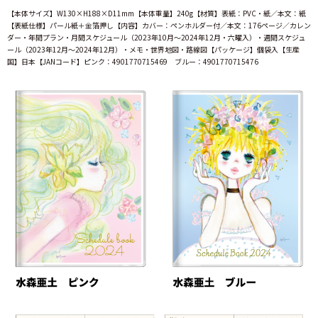
【本体サイズ】W130×H188×D11mm【本体重量】240g【材質】表紙：PVC・紙／本文：紙
【表紙仕様】パール紙＋金箔押し【内容】カバー：ペンホルダー付／本文：176ページ／カレン
ダー・年間プラン・月間スケジュール（2023年10月～2024年12月・六曜入）・週間スケジュ
ール（2023年12月～2024年12月）・メモ・世界地図・路線図【パッケージ】個袋入【生産
国】日本【JANコード】ピンク：4901770715469 ブルー：4901770715476