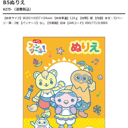
B5ぬりえ
¥275-（消費税込）
【本体サイズ】W183×H257×D4mm 【本体重量】124ｇ 【材質】紙 【内容】本文：32ペー
ジ／扉：2枚 【パッケージ】なし 【生産国】日本【JANコード】4901771316986