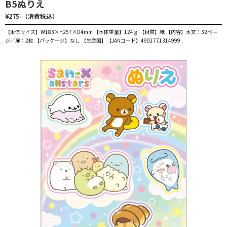
B5ぬりえ
¥275-（消費税込）
【本体サイズ】W183×H257×D4mm 【本体重量】124ｇ 【材質】紙 【内容】本文：32ペー
ジ／扉：2枚 【パッケージ】なし 【生産国】【JANコード】4901771314999